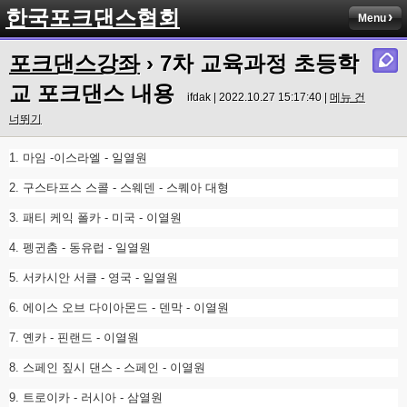
한국포크댄스협회
Menu
포크댄스강좌
› 7차 교육과정 초등학
교 포크댄스 내용
ifdak | 2022.10.27 15:17:40 |
메뉴 건
너뛰기
1. 마임 -이스라엘 - 일열원
2. 구스타프스 스콜 - 스웨덴 - 스퀘아 대형
3. 패티 케익 폴카 - 미국 - 이열원
4. 펭귄춤 - 동유럽 - 일열원
5. 서카시안 서클 - 영국 - 일열원
6. 에이스 오브 다이아몬드 - 덴막 - 이열원
7. 옌카 - 핀랜드 - 이열원
8. 스페인 짚시 댄스 - 스페인 - 이열원
9. 트로이카 - 러시아 - 삼열원