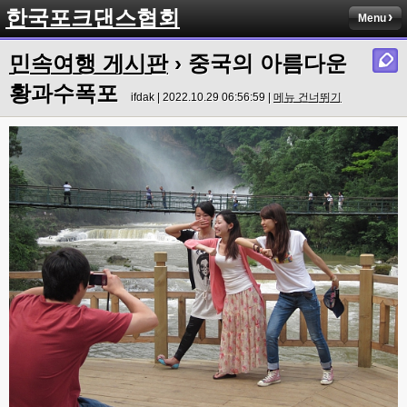
한국포크댄스협회
Menu
민속여행 게시판
› 중국의 아름다운
황과수폭포
ifdak | 2022.10.29 06:56:59 |
메뉴 건너뛰기